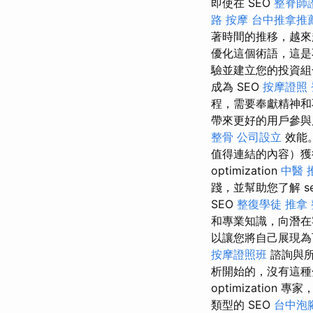
即使在 SEO
整脊師
路 按摩
台中推拿推
著時間的推移，越來
優化這個術語，這是
驗並建立您的投資組
成為 SEO
按摩證照
程，需要奉獻精神和
帶來更好的用戶參與度和 se
整骨
公司設立
效能
值得連結的內容）獲
optimization
中醫 
踐，並幫助您了解 searc
SEO
整復學徒
推拿
和專業知識，向潛在
以讓您將自己展現為可靠的
按摩證照班
諮詢與所
析開始的，沒有這種分
optimization 專家
類型的 SEO
台中泡