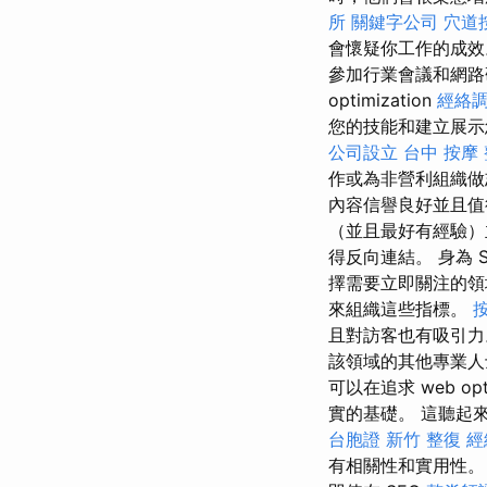
所
關鍵字公司
穴道
會懷疑你工作的成效
參加行業會議和網路
optimization
經絡
您的技能和建立展示您在 
公司設立
台中 按摩
作或為非營利組織做
內容信譽良好並且值得推廣
（並且最好有經驗）
得反向連結。 身為 
擇需要立即關注的
來組織這些指標。
且對訪客也有吸引力
該領域的其他專業人
可以在追求 web opti
實的基礎。 這聽起
台胞證
新竹 整復
經
有相關性和實用性。