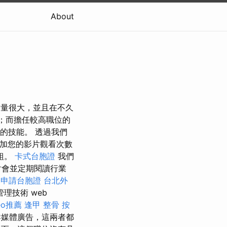
About
量很大，並且在不久
；而擔任較高職位的
的技能。 透過我們
加您的影片觀看次數
組。
卡式台胞證
我們
討會並定期閱讀行業
n
申請台胞證
台北外
理技術 web
eo推薦
逢甲 整骨
按
群媒體廣告，這兩者都