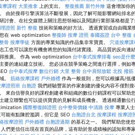
按摩課程
大里推拿
上的支出。
整復推薦
新竹外燴
這會增加你的
。 由於搜尋引擎演算法不斷發展，因此了解可能影響網站排名
研討會、在社交媒體上關注思想領袖以及閱讀行業部落格都是了解
調理證照
新竹 整復
技術和策略的好方法。 透過實習或自由職業
web optimization
整復師
按摩 證照
泰國簽證
台中 整復
 整骨
按摩學徒
方面的專業知識的作品集非常寶貴。
穴道按摩課
志工也可以讓您有機會將您的知識付諸實踐。 高品質的反向連
。 作為 web optimization
台中泰式按摩排毒
seo是什
主要的連結建立技術。 您必須在競爭策略之間進行選擇，例如
SEO
台中泰式按摩
數位行銷
大里 整骨
台中肩頸放鬆
北投 撥筋
領域。
筋絡按摩課程
戶外婚禮
作為一般規則，您可以根據高/低優
按摩證照班
台胞證
我們經驗豐富的作家創建的優化內容不僅對搜
。 來自信譽良好的課程創建者和組織的數位行銷課程可以幫助您
士建立聯繫也可以提供寶貴的見解和成長機會。 透過精通數位
mization
國際整復師證照
台中整骨價錢
中清路 按摩
專業人士
來可能有點陳腔濫調，但它是 SEO
台胞證台北
按摩課程
按摩證
絡按摩證照
戶外婚禮
台胞證過期
的基石之一。 我們幫助您使
 人們更信任出現在首頁的品牌，這有助於形成積極的認知和專家定