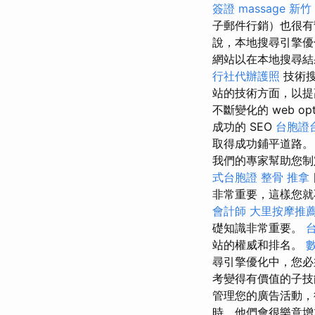
簽證
massage
新竹
子郵件行銷）也很
說，本地搜尋引擎優
網站以在本地搜尋結
行社代辦護照
技術搜
站的技術方面，以提
不斷變化的 web opti
成功的 SEO
台胞證
取得成功鋪平道路。 使用
我們的專家幫助您制定策略
式台胞證
整骨 推拿
非常重要，這樣您就不會
會計師
大里按摩推
礎知識非常重要。
站的權威和排名。
尋引擎優化中，您必
考變得有價值的子技
管理您的廣告活動，
時，他們會很樂意增加在 