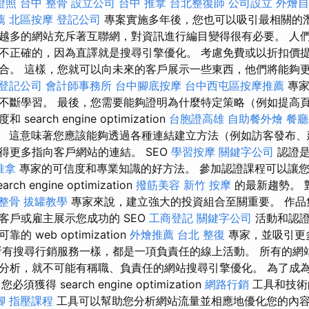
證照
台中 整骨
設立公司
台中 推拿
台北整復師
公司設立
外燴自
薦
北區按摩
登記公司
專案實施多年後，您也可以吸引最相關的潛
越多的網站充斥著互聯網，對資訊進行編目變得很有必要。 人們
不正確的，因為直譯就是搜尋引擎優化。 考慮免費或以折扣價
合。 這樣，您就可以向未來的客戶展示一些東西，他們將能夠
登記公司
會計師事務所
台中腳底按摩
台中西屯區按摩推薦
專家
不斷學習。 最後，您需要能夠證明為什麼特定策略（例如提高
arch engine optimization
台胞證高雄
自助餐外燴
餐廳
。 這意味著您應該能夠透過各種連結建立方法（例如訪客發布、
得更多指向客戶網站的連結。 SEO
學習按摩
關鍵字公司
認證是
推拿
專家的可信度和專業知識的好方法。 參加認證課程可以讓
h engine optimization
撥筋美容
新竹 按摩
的最新趨勢。 
 整骨
拔罐教學
專家來說，建立強大的投資組合至關重要。 作品
客戶或雇主展示您成功的 SEO
工商登記
關鍵字公司
活動和認證
 web optimization
外燴推薦
台北 整復
專家，並吸引更多
有搜尋行銷服務一樣，都是一項負責任的線上活動。 所有的網
析，就不可能有稱職、負責任的網站搜尋引擎優化。 為了成為 sear
，您必須獲得 search engine optimization
網路行銷
工具和技術
腳
指壓課程
工具可以幫助您分析網站流量並相應地優化您的內容。