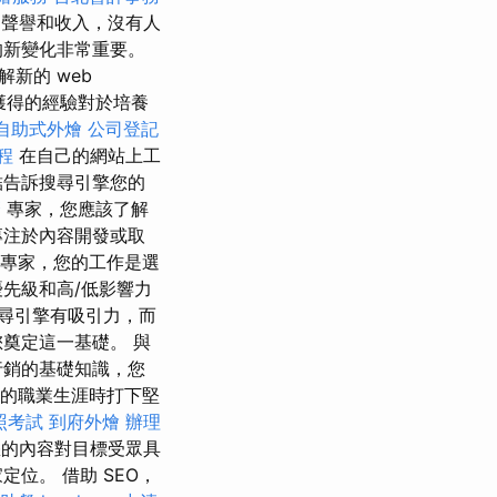
聲譽和收入，沒有人
的新變化非常重要。
新的 web
獲得的經驗對於培養
自助式外燴
公司登記
程
在自己的網站上工
結告訴搜尋引擎您的
麼
專家，您應該了解
專注於內容開發或取
專家，您的工作是選
先級和高/低影響力
尋引擎有吸引力，而
奠定這一基礎。 與
行銷的基礎知識，您
的職業生涯時打下堅
照考試
到府外燴
辦理
您的內容對目標受眾具
位。 借助 SEO，