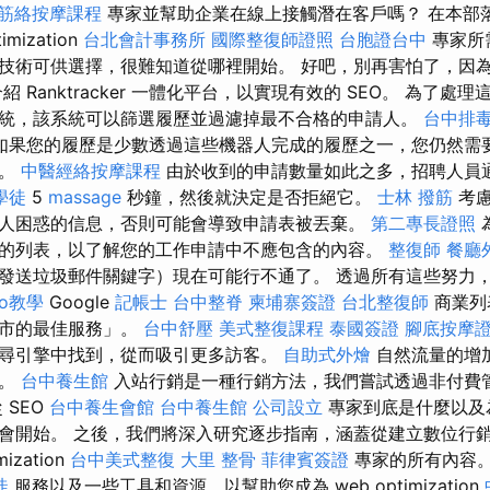
筋絡按摩課程
專家並幫助企業在線上接觸潛在客戶嗎？ 在本部
mization
台北會計事務所
國際整復師證照
台胞證台中
專家所
技術可供選擇，很難知道從哪裡開始。 好吧，別再害怕了，因
 Ranktracker 一體化平台，以實現有效的 SEO。 為了
統，該系統可以篩選履歷並過濾掉最不合格的申請人。
台中排
如果您的履歷是少數透過這些機器人完成的履歷之一，您仍然需
象。
中醫經絡按摩課程
由於收到的申請數量如此之多，招聘人員
學徒
5
massage
秒鐘，然後就決定是否拒絕它。
士林 撥筋
考慮
人困惑的信息，否則可能會導致申請表被丟棄。
第二專長證照
的列表，以了解您的工作申請中不應包含的內容。
整復師
餐廳
發送垃圾郵件關鍵字）現在可能行不通了。 透過所有這些努力
seo教學
Google
記帳士
台中整脊
柬埔寨簽證
台北整復師
商業列
城市的最佳服務」。
台中舒壓
美式整復課程
泰國簽證
腳底按摩
尋引擎中找到，從而吸引更多訪客。
自助式外燴
自然流量的增
率。
台中養生館
入站行銷是一種行銷方法，我們嘗試透過非付費
 SEO
台中養生會館
台中養生館
公司設立
專家到底是什麼以及
會開始。 之後，我們將深入研究逐步指南，涵蓋從建立數位行
mization
台中美式整復
大里 整骨
菲律賓簽證
專家的所有內容。
徒
服務以及一些工具和資源，以幫助您成為 web optimization