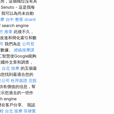
然而，這個職位沒有具
uto - 這是我每
，我可以為尚未自動
按摩
台中 整骨 dcard
ch engine
竹 推拿
此後不久，
改進和簡化索引和數
公司
我們為近
公司登
確數據。
經絡按摩課
慧使Google能夠
篇國外文章和調查，
司
台北 按摩
的五個最
助您找到最適合您的
立公司
杜拜簽證
北投
供有價值的信息，幫
展示您過去的一些作
ngine
潛在客戶分享。 我認
程
台北 按摩
菲律賓