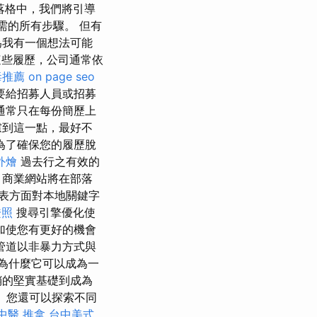
落格中，我們將引導
需的所有步驟。 但有
為我有一個想法可能
處理這些履歷，公司通常依
毒推薦
on page seo
要給招募人員或招募
通常只在每份簡歷上
到這一點，最好不
為了確保您的履歷脫
外燴
過去行之有效的
，商業網站將在部落
表方面對本地關鍵字
證照
搜尋引擎優化使
加使您有更好的機會
管道以非暴力方式與
為什麼它可以成為一
銷的堅實基礎到成為
 您還可以探索不同
中醫 推拿
台中美式