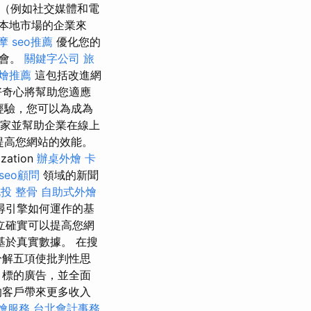
道（例如社交媒體和電
本地市場的企業來
摩
seo推薦
優化您的
機會。
關鍵字公司
旅
燴推薦
這包括改進網
好奇心將幫助您適應
經驗，您可以為成為
家並幫助企業在線上
提高您網站的效能。
ation
辦桌外燴
卡
seo顧問
領域的新聞
投 整骨
自助式外燴
尋引擎如何運作的基
立確實可以提高您網
於真實數據。 在搜
分解五項使批判性思
目標的廣告，並全面
的客戶帶來更多收入
燴服務
台北會計事務