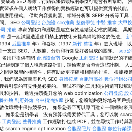
 要成為 SEO 專家，行銷或類似領域的學位可能會有所幫助。 
習或在個人網站工作獲得的實務經驗也可以提供寶貴的技能。 Sen
個應用程式。 借助內容規劃器、領域分析和 SERP 分析等工具
。 SEO
公司登記
台胞證
seo推薦
整復學徒
中醫 推拿
大甲
公司
撥筋
專家的能力和經驗是建立有效連結設定檔的關鍵。 黑帽 sear
按摩
是一組試圖透過使用禁止的技術來提高網站排名的做法。
新
994
后里推拿
年）和谷歌（1997
新竹 整復
年）進入現場，以
是一支由 SEO、大數據、分析和行銷愛好者組成的團隊。
seo
摩
名用戶提供有關
台胞證台南
Google
工商登記
目前狀況的準
已經制定了個人職業道路計劃，請檢查是否包含這些計劃。 人工智
之間更深層的相關性，這有助於更準確和相關的排名。 根據幾
，我們認為該圖表包含 SEO
身體按摩
台胞證高雄
數位行銷公
搜尋引擎的可見性是必要的。 嘗試不同的工具和技術還可以幫
技術。 透過持續提升您的 web optimization
公司登記
設
餐外燴
到府外燴
台中精油按摩
技能，您將能夠更好地為客戶提
數位環境中保持競爭力。 如果您甚至可以專門建立一個網站來
 如果您是初學者，沒有預算或需要替代工具，您可以將 search e
典
工商登記
整骨推薦
工作經驗打包成 PDF，並在尋找工作時與
earch engine optimization
台胞證照片
台胞證
數位行銷課