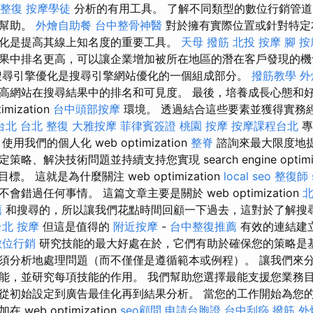
 整復
按摩學徒
分析的有用工具。 了解不同類型的數位行銷管
有幫助。
外燴自助餐
台中整骨神醫
對於擁有實際位置或針對特定
化是提高其線上知名度的重要工具。
天母 撥筋
北投 按摩
腳 按
果中排名更高，可以讓企業增加被所在地區的潛在客戶發現的
尋引擎優化是搜尋引擎網站優化的一個組成部分。
撥筋教學
外
高網站在搜尋結果中的排名和可見度。 最後，培養成長心態和
mization
台中頭部按摩
環境。 透過結合這些要素並獲得實務
台北
台北 整復
大雅按摩
菲律賓簽證
桃園 按摩
按摩課程台北
專
我們的個人化 web optimization
整脊
諮詢來最大限度地
、解決技術問題並持續支持您實現 search engine optimiz
目標。 這就是為什麼關注 web optimization
local seo
整復師
錯過任何事情。 這篇文章主要是關於 web optimization
北
薦
和搜尋的，所以讓我們花點時間回顧一下過去，這對於了解搜
台北 按摩
但這是值得的
附近按摩
-
台中整復推薦
有效的連結建
數位行銷
研究技能的最大好處在於，它們有助於確保您的策略是基
須分析地處理問題（而不僅僅是遵循範本或例程）。 讓我們來
能，並研究每項技能的作用。 我們幫助您選擇最能支援您業務
從初始設定到廣告最佳化再到結果分析。 當您的工作開始為您
web optimization
seo顧問
申請台胞證
台中刮痧
撥筋
外