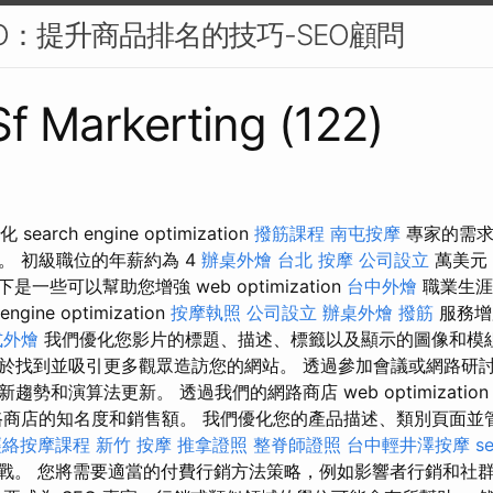
EO：提升商品排名的技巧-SEO顧問
 Sf Markerting (122)
arch engine optimization
撥筋課程
南屯按摩
專家的需求
。 初級職位的年薪約為 4
辦桌外燴
台北 按摩
公司設立
萬美元
一些可以幫助您增強 web optimization
台中外燴
職業生涯
engine optimization
按摩執照
公司設立
辦桌外燴
撥筋
服務增
式外燴
我們優化您影片的標題、描述、標籤以及顯示的圖像和模
於找到並吸引更多觀眾造訪您的網站。 透過參加會議或網路研
勢和演算法更新。 透過我們的網路商店 web optimizatio
商店的知名度和銷售額。 我們優化您的產品描述、類別頁面並管
經絡按摩課程
新竹 按摩
推拿證照
整脊師證照
台中輕井澤按摩
s
戰。 您將需要適當的付費行銷方法策略，例如影響者行銷和社