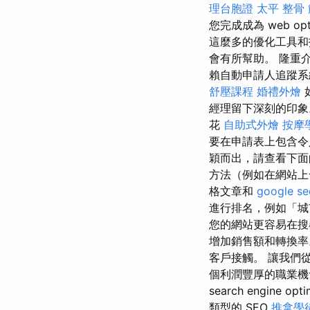
理台胞證
太平 整骨
您完成成為 web opti
這麼多的優化工具和
會有所幫助。 隆重介紹
賴自動申請人追蹤系
舒壓課程
婚禮外燴
經理留下深刻的印
花
自助式外燴
按摩
要在申請表上包含令
穎而出，請查看下面
方法（例如在網站上
格文章和
google 
進行排名，例如「
您的網站更容易在搜
增加銷售額和轉換
客戶接觸。 讓我們從
個利潤豐厚的職業機
search engine opti
類型的 SEO
推拿學