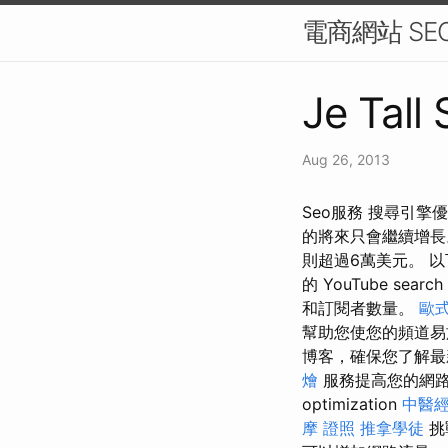
電商網站 S
Je Tall
Aug 26, 2013
Seo服務 搜尋引擎優化 se
的將來只會繼續增長
則超過6萬美元。 以下是
的 YouTube search 
和訂閱者數量。
歐
幫助您使您的頻道易
博客，確保您了解最新趨
燴
服務提高您的網路
optimization
中醫
摩 證照
推拿學徒
挑