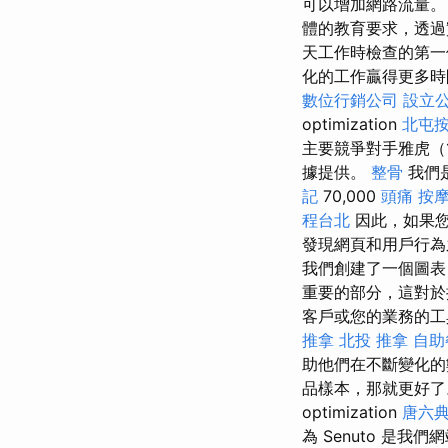
可以增加網路流量。
體的教育要求，透過實
天工作時檢查的第一
化的工作贏得更多時間
數位行銷公司
設立
optimization
北屯
主要競爭對手雅虎（1
據提供。
整骨
我們
記
70,000
頭痛 按
程台北
因此，如果您
發現網頁和用戶行為
我們創建了一個圖表
重要的部分，這對於
客戶或您的業務的工具和
推拿
北投 推拿
自助
助他們在不斷變化的
品樣本，那就更好了。
optimization
唐六
為 Senuto 是我們網站 s