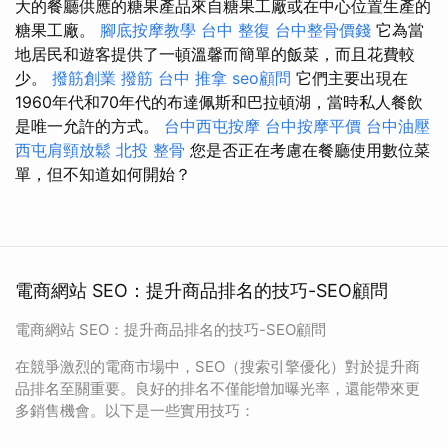
大的餐廳供應的糖果產品來自糖果工廠或在中心位置生產的
糖果工廠。
腳底按摩教學
台中 整復
台中整骨價錢
它為當
地居民和遊客提供了一頓溫馨而簡單的飯菜，而且花費較
少。
撥筋創業
撥筋
台中 推拿
seo顧問
它們主要出現在
1960年代和70年代的布達佩斯和巴拉頓湖，當時私人餐飲
是唯一允許的方式。
台中西屯按摩
台中按摩平價
台中油壓
西屯肩頸放鬆
北投 整骨
您是否正在考慮在餐廳使用數位菜
單，但不知道如何開始？
電商網站 SEO：提升商品排名的技巧-SEO顧問
電商網站 SEO：提升商品排名的技巧-SEO顧問
在競爭激烈的電商市場中，SEO（搜索引擎優化）對於提升商
品排名至關重要。良好的排名不僅能增加曝光率，還能帶來更
多銷售機會。以下是一些實用技巧：