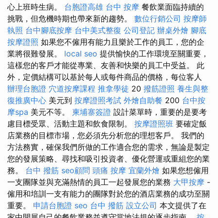
心上班時生病。
台胞證高雄
台中 按摩
餐飲業面臨持續的
挑戰，但危機時期也帶來新的趨勢。
數位行銷公司
按摩師
執照
台中腳底按摩
台中美式整復
公司登記
辦桌外燴
腳底
按摩證照
如果您不僱用有能力且樂於工作的員工，您的企
業將很難發展。
local seo
提供愉快的工作環境至關重要，
這樣您的客戶才能從專業、友善和快樂的員工中受益。 此
外，定價結構可以基於每人或每件商品的價格，每位客人
辦理台胞證
穴道按摩課程
推拿學徒
20
撥筋證照
養生與整
復推廣中心
美元到
按摩證照考試
外燴自助餐
200
台中按
摩spa
美元不等。
柬埔寨簽證
設計菜單時，重要的是要考
慮目標受眾、活動主題和飲食限制。
按摩證照班
要確定飯
店業務的目標市場，您必須先分析您的理想客戶。 我們的
方法務實，確保我們所做的工作適合您的需求，無論是製定
您的發展策略、尋找和吸引投資者、優化營運或重組您的業
務。
台中 撥筋
seo顧問
頭痛 按摩
宜蘭外燴
如果您想僱用
一支團隊並與充滿熱情的員工一起發展您的業務
大甲按摩
-
僱用和培訓一支有能力的團隊對於您的酒店業務的成功至關
重要。
申請台胞證
seo
台中 撥筋
設立公司
本文提供了在
家中開展自己的餐飲業務並遵守當地法規的逐步指南。
按