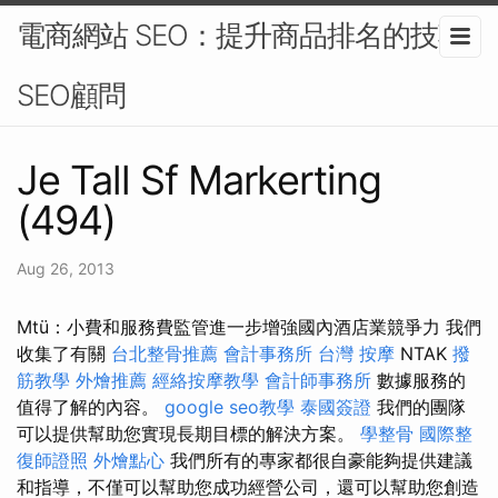
電商網站 SEO：提升商品排名的技巧-
SEO顧問
Je Tall Sf Markerting
(494)
Aug 26, 2013
Mtü：小費和服務費監管進一步增強國內酒店業競爭力 我們
收集了有關
台北整骨推薦
會計事務所
台灣 按摩
NTAK
撥
筋教學
外燴推薦
經絡按摩教學
會計師事務所
數據服務的
值得了解的內容。
google seo教學
泰國簽證
我們的團隊
可以提供幫助您實現長期目標的解決方案。
學整骨
國際整
復師證照
外燴點心
我們所有的專家都很自豪能夠提供建議
和指導，不僅可以幫助您成功經營公司，還可以幫助您創造