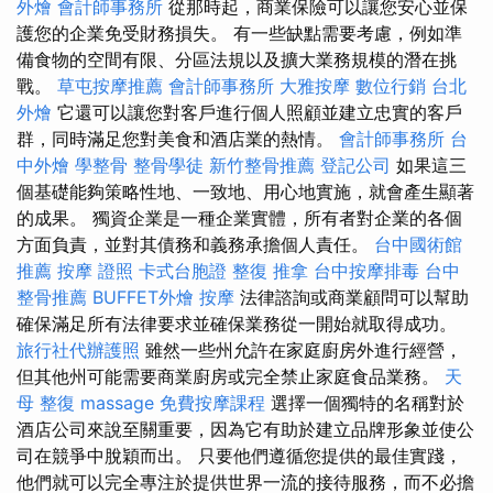
外燴
會計師事務所
從那時起，商業保險可以讓您安心並保
護您的企業免受財務損失。 有一些缺點需要考慮，例如準
備食物的空間有限、分區法規以及擴大業務規模的潛在挑
戰。
草屯按摩推薦
會計師事務所
大雅按摩
數位行銷
台北
外燴
它還可以讓您對客戶進行個人照顧並建立忠實的客戶
群，同時滿足您對美食和酒店業的熱情。
會計師事務所
台
中外燴
學整骨
整骨學徒
新竹整骨推薦
登記公司
如果這三
個基礎能夠策略性地、一致地、用心地實施，就會產生顯著
的成果。 獨資企業是一種企業實體，所有者對企業的各個
方面負責，並對其債務和義務承擔個人責任。
台中國術館
推薦
按摩 證照
卡式台胞證
整復 推拿
台中按摩排毒
台中
整骨推薦
BUFFET外燴
按摩
法律諮詢或商業顧問可以幫助
確保滿足所有法律要求並確保業務從一開始就取得成功。
旅行社代辦護照
雖然一些州允許在家庭廚房外進行經營，
但其他州可能需要商業廚房或完全禁止家庭食品業務。
天
母 整復
massage
免費按摩課程
選擇一個獨特的名稱對於
酒店公司來說至關重要，因為它有助於建立品牌形象並使公
司在競爭中脫穎而出。 只要他們遵循您提供的最佳實踐，
他們就可以完全專注於提供世界一流的接待服務，而不必擔