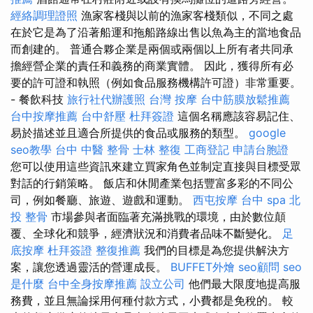
經絡調理證照
漁家客棧與以前的漁家客棧類似，不同之處
在於它是為了沿著船運和拖船路線出售以魚為主的當地食品
而創建的。 普通合夥企業是兩個或兩個以上所有者共同承
擔經營企業的責任和義務的商業實體。 因此，獲得所有必
要的許可證和執照（例如食品服務機構許可證）非常重要。
- 餐飲科技
旅行社代辦護照
台灣 按摩
台中筋膜放鬆推薦
台中按摩推薦
台中舒壓
杜拜簽證
這個名稱應該容易記住、
易於描述並且適合所提供的食品或服務的類型。
google
seo教學
台中 中醫 整骨
士林 整復
工商登記
申請台胞證
您可以使用這些資訊來建立買家角色並制定直接與目標受眾
對話的行銷策略。 飯店和休閒產業包括豐富多彩的不同公
司，例如餐廳、旅遊、遊戲和運動。
西屯按摩
台中 spa
北
投 整骨
市場參與者面臨著充滿挑戰的環境，由於數位顛
覆、全球化和競爭，經濟狀況和消費者品味不斷變化。
足
底按摩
杜拜簽證
整復推薦
我們的目標是為您提供解決方
案，讓您透過靈活的營運成長。
BUFFET外燴
seo顧問
seo
是什麼
台中全身按摩推薦
設立公司
他們最大限度地提高服
務費，並且無論採用何種付款方式，小費都是免稅的。 較