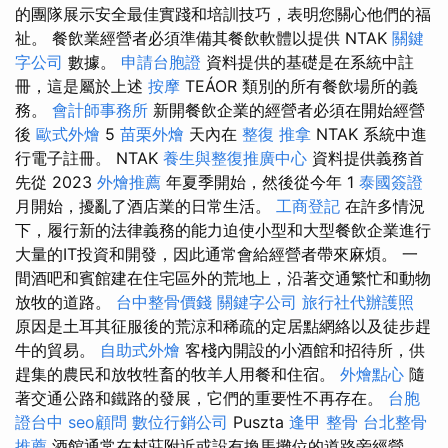
的團隊展示安全最佳實踐和培訓技巧，表明您關心他們的福
祉。 餐飲業經營者必須準備其餐飲軟體以提供 NTAK
關鍵
字公司
數據。
申請台胞證
資料提供的基礎是在系統中註
冊，這是屬於上述
按摩
TEÁOR 類別的所有餐飲場所的義
務。
會計師事務所
新開餐飲企業的經營者必須在開始經營
後
歐式外燴
5
苗栗外燴
天內在
整復 推拿
NTAK 系統中進
行電子註冊。 NTAK
養生與整復推廣中心
資料提供義務首
先從 2023
外燴推薦
年夏季開始，然後從今年 1
泰國簽證
月開始，擾亂了酒店業的日常生活。
工商登記
在許多情況
下，履行新的法律義務的能力迫使小型和大型餐飲企業進行
大量的IT投資和開發，因此通常會給經營者帶來麻煩。 一
間酒吧和賓館建在住宅區外的荒地上，沿著交通繁忙和動物
放牧的道路。
台中整骨價錢
關鍵字公司
旅行社代辦護照
原因是土耳其征服後的荒涼和稀疏的定居點網絡以及徒步趕
牛的貿易。
自助式外燴
客棧內開設的小酒館和招待所，供
趕集的農民和放牧牲畜的牧羊人用餐和住宿。
外燴點心
隨
著交通公路和鐵路的發展，它們的重要性不再存在。
台胞
證台中
seo顧問
數位行銷公司
Puszta
逢甲 整骨
台北整骨
推薦
酒館通常在村莊附近或設有換馬攤位的道路旁經營。