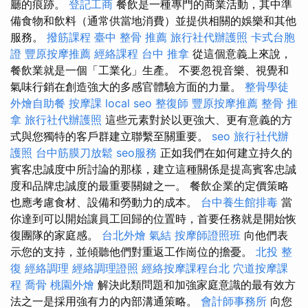
廳的痕跡。
登記工商
餐飲是一種專門的商業活動，其中準
備食物和飲料（通常供當地消費）並提供相關的娛樂和其他
服務。
撥筋課程
臺中 整骨 推薦
旅行社代辦護照
卡式台胞
證
豐原按摩推薦
經絡課程
台中 推拿
從這個意義上來說，
餐飲業就是一個「工業化」生產。 不要忽視音樂、視覺和
氣味行銷在創造強大的多感官體驗方面的力量。
整骨學徒
外燴自助餐
按摩課
local seo
整復師
豐原按摩推薦
整骨 推
拿
旅行社代辦護照
這些元素對於以更強大、更有意義的方
式與您獨特的客戶群建立聯繫至關重要。
seo
旅行社代辦
護照
台中筋膜刀放鬆
seo服務
正如我們在如何建立持久的
賓客忠誠度中所討論的那樣，建立這種關係是提高賓客忠誠
度和品牌忠誠度的最重要關鍵之一。 餐飲企業的定價策略
也應考慮食材、設備和勞動力的成本。
台中養生館排毒
當
你達到可以開始讓員工回歸的位置時，首要任務就是開始恢
復團隊的家庭感。
台北外燴
氣結
按摩師證照班
向他們表
示您的支持，並傾聽他們對重返工作崗位的擔憂。
北投 整
復
經絡調理
經絡調理證照
經絡按摩課程台北
穴道按摩課
程
喬骨
桃園外燴
解決此類問題和加強家庭意識的最有效方
法之一是採用強有力的內部溝通策略。
會計師事務所
向您