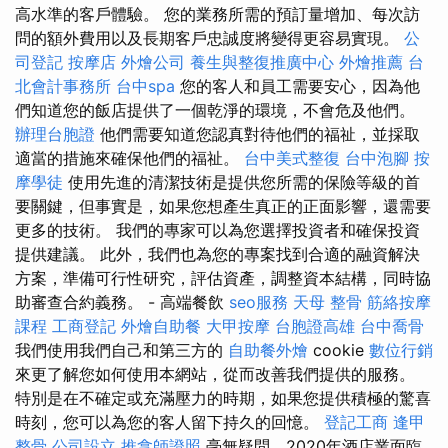
高水準的客戶體驗。 您的業務所需的預訂量增加、每次訪
問的額外費用以及長期客戶忠誠度將變得更容易實現。
公
司登記
按摩店
外燴公司
養生與整復推廣中心
外燴推薦
台
北會計事務所
台中spa
您的客人和員工需要安心，因為他
們知道您的飯店提供了一個乾淨的環境，不會危及他們。
辦理台胞證
他們需要知道您認真對待他們的福祉，並採取
適當的措施來確保他們的福祉。
台中美式整復
台中泡腳
按
摩學徒
使用先進的清潔技術是提供您所需的保險等級的首
要關鍵，但事實是，如果您想產生真正的正面影響，還需要
更多的技術。 我們的專家可以為您選擇投資者和確保投資
提供建議。 此外，我們也為您的專案找到合適的融資解決
方案，準備可行性研究，評估資產，調整資本結構，同時協
助審查合約義務。 - 高端餐飲
seo服務
天母 整骨
筋絡按摩
課程
工商登記
外燴自助餐
大甲按摩
台胞證高雄
台中喬骨
我們使用我們自己和第三方的
自助餐外燴
cookie
數位行銷
來更了解您如何使用本網站，從而改善我們提供的服務。
特別是在不確定或充滿壓力的時期，如果您提供積極的驚喜
時刻，您可以為您的客人留下持久的回憶。
登記工商
逢甲
整骨
公司設立
推拿師證照
毫無疑問，2020年酒店業面臨