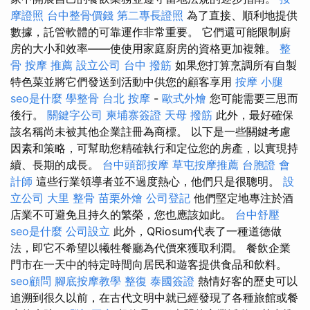
摩證照
台中整骨價錢
第二專長證照
為了直接、順利地提供
數據，託管軟體的可靠運作非常重要。 它們還可能限制廚
房的大小和效率——使使用家庭廚房的資格更加複雜。
整
骨
按摩 推薦
設立公司
台中 撥筋
如果您打算烹調所有自製
特色菜並將它們發送到活動中供您的顧客享用
按摩 小腿
seo是什麼
學整骨
台北 按摩
-
歐式外燴
您可能需要三思而
後行。
關鍵字公司
柬埔寨簽證
天母 撥筋
此外，最好確保
該名稱尚未被其他企業註冊為商標。 以下是一些關鍵考慮
因素和策略，可幫助您精確執行和定位您的房產，以實現持
續、長期的成長。
台中頭部按摩
草屯按摩推薦
台胞證
會
計師
這些行業領導者並不過度熱心，他們只是很聰明。
設
立公司
大里 整骨
苗栗外燴
公司登記
他們堅定地專注於酒
店業不可避免且持久的繁榮，您也應該如此。
台中舒壓
seo是什麼
公司設立
此外，QRiosum代表了一種道德做
法，即它不希望以犧牲餐廳為代價來獲取利潤。 餐飲企業
門市在一天中的特定時間向居民和遊客提供食品和飲料。
seo顧問
腳底按摩教學
整復
泰國簽證
熱情好客的歷史可以
追溯到很久以前，在古代文明中就已經發現了各種旅館或餐